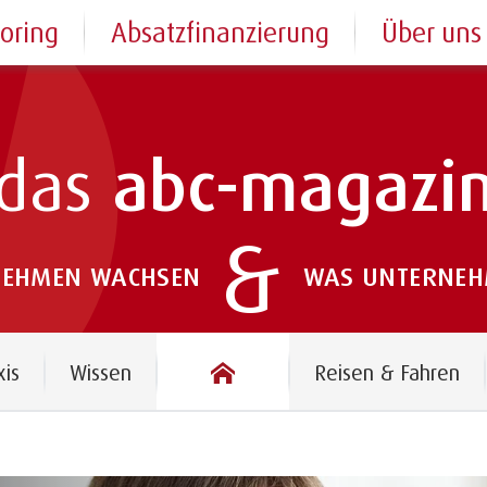
toring
Absatzfinanzierung
Über uns
das
abc-magazi
&
NEHMEN WACHSEN
WAS UNTERNEHM
das abc-magazin
xis
Wissen
Reisen & Fahren