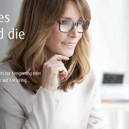
es
d die
en zur Steigerung oder
 auf Factoring....