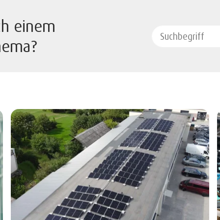
ch einem
hema?