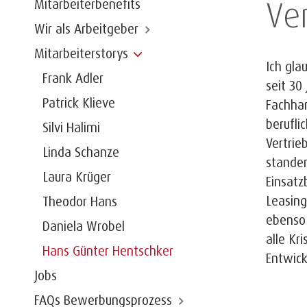
Ve
Mitarbeiterbenefits
Wir als Arbeitgeber
Mitarbeiterstorys
Ich gla
Frank Adler
seit 30
Patrick Klieve
Fachhan
berufli
Silvi Halimi
Vertrie
Linda Schanze
standen
Laura Krüger
Einsatz
Leasing
Theodor Hans
ebenso 
Daniela Wrobel
alle Kr
Hans Günter Hentschker
Entwic
Jobs
FAQs Bewerbungsprozess