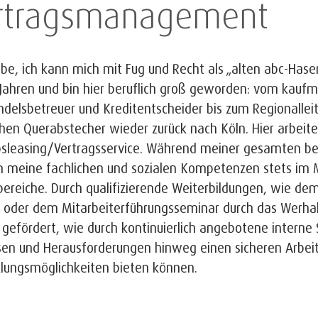
rtragsmanagement
ube, ich kann mich mit Fug und Recht als „alten abc-Hase
 Jahren und bin hier beruflich groß geworden: vom kauf
delsbetreuer und Kreditentscheider bis zum Regionalle
chen Querabstecher wieder zurück nach Köln. Hier arbeite
bsleasing/Vertragsservice. Während meiner gesamten be
 meine fachlichen und sozialen Kompetenzen stets im 
bereiche. Durch qualifizierende Weiterbildungen, wie de
 oder dem Mitarbeiterführungsseminar durch das Werha
gefördert, wie durch kontinuierlich angebotene interne 
isen und Herausforderungen hinweg einen sicheren Arbei
klungsmöglichkeiten bieten können.