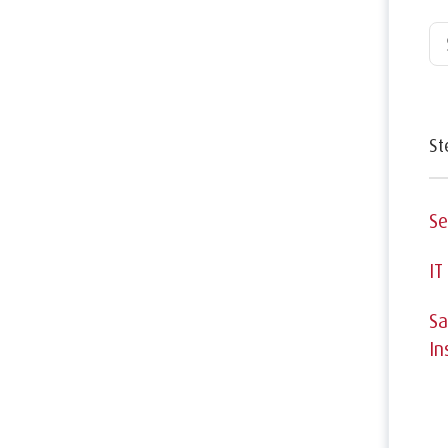
St
Se
IT
Sa
In