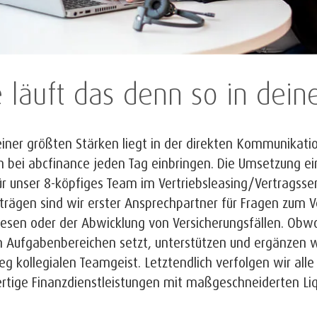
 läuft das denn so in dei
iner größten Stärken liegt in der direkten Kommunikati
h bei abcfinance jeden Tag einbringen. Die Umsetzung ei
ür unser 8-köpfiges Team im Vertriebsleasing/Vertragsse
trägen sind wir erster Ansprechpartner für Fragen zu
en oder der Abwicklung von Versicherungsfällen. Obwo
 Aufgabenbereichen setzt, unterstützen und ergänzen w
g kollegialen Teamgeist. Letztendlich verfolgen wir all
tige Finanzdienstleistungen mit maßgeschneiderten Liqu