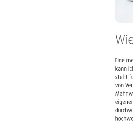
Wie
Eine me
kann ic
steht f
von Ver
Mahnwes
eigenen
durchwe
hochwer