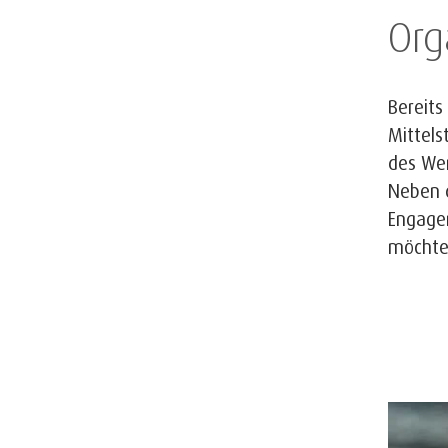
Org
Bereits
Mittels
des We
Neben d
Engagem
möchte.