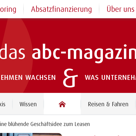
toring
Absatzfinanzierung
Über uns
das
abc-magazi
&
NEHMEN WACHSEN
WAS UNTERNEHM
das abc-magazin
xis
Wissen
Reisen & Fahren
ine blühende Geschäftsidee zum Leasen