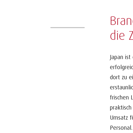
Bran
die 
Japan ist 
erfolgrei
dort zu e
erstaunli
frischen 
praktisch
Umsatz fü
Personal.