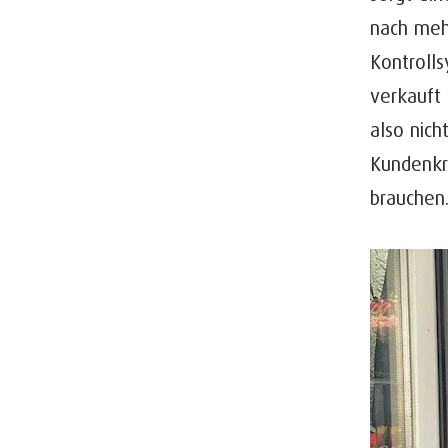
nach meh
Kontroll
verkauft 
also nic
Kundenkr
brauchen