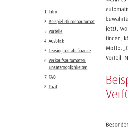
automatis
Intro
bewährte 
Beispiel Blumenautomat
jetzt, wo
Vorteile
finden, 
Ausblick
Motto: „G
Leasing mit abcfinance
Vorteil: 
Verkaufsautomaten:
Einsatzmöglichkeiten
Beis
FAQ
Fazit
Verf
Besonders