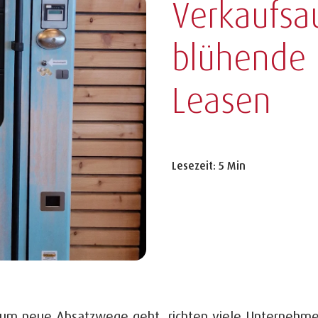
Verkaufsa
blühende 
Leasen
Lesezeit: 5 Min
um neue Absatzwege geht, richten viele Unternehmer