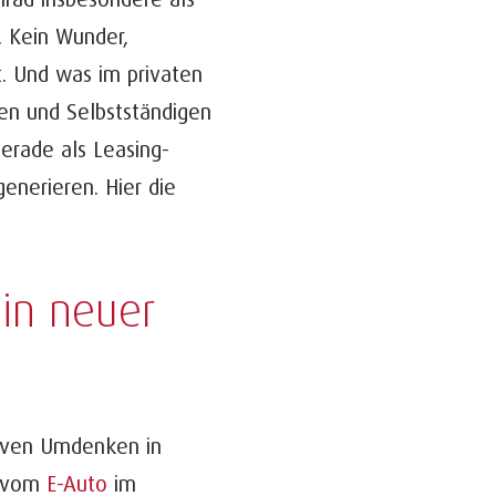
. Kein Wunder,
t. Und was im privaten
men und Selbstständigen
Gerade als Leasing-
generieren. Hier die
ein neuer
iven Umdenken in
– vom
E-Auto
im