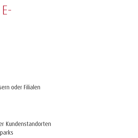
 E-
ern oder Filialen
der Kundenstandorten
eparks