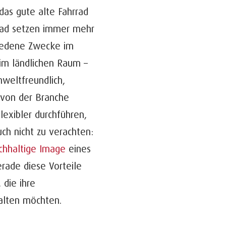
das gute alte Fahrrad
nrad setzen immer mehr
hiedene Zwecke im
 im ländlichen Raum –
mweltfreundlich,
 von der Branche
exibler durchführen,
ch nicht zu verachten:
chhaltige Image
eines
rade diese Vorteile
 die ihre
alten möchten.