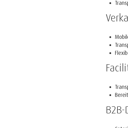
Trans
Verk
Mobil
Trans
Flexi
Faci
Trans
Berei
B2B-