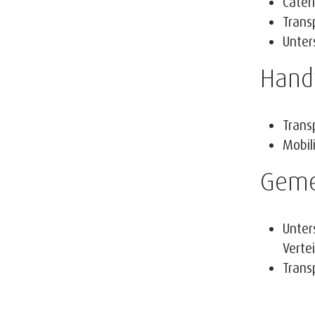
Cater
Trans
Unter
Hand
Trans
Mobil
Gemei
Unter
Verte
Trans