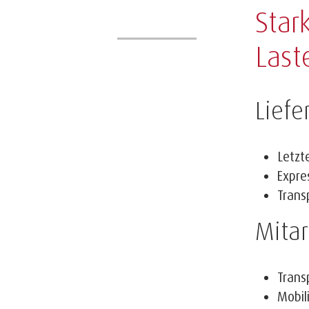
Star
Last
Liefe
Letzt
Expre
Trans
Mitar
Trans
Mobil