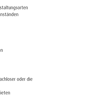
staltungsorten
enständen
en
e
achloser oder die
bieten