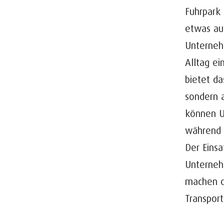
Fuhrpark
etwas au
Unterneh
Alltag ei
bietet da
sondern a
können U
während 
Der Eins
Unterneh
machen da
Transpor