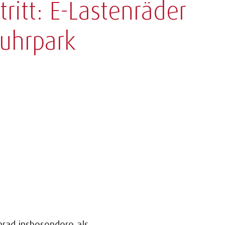
tritt: E-Lastenräder
Fuhrpark
nrad insbesondere als