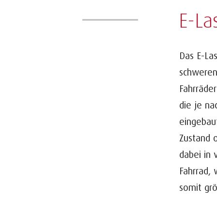
E-La
Das E-Las
schweren
Fahrräder
die je na
eingebau
Zustand o
dabei in
Fahrrad, 
somit grö