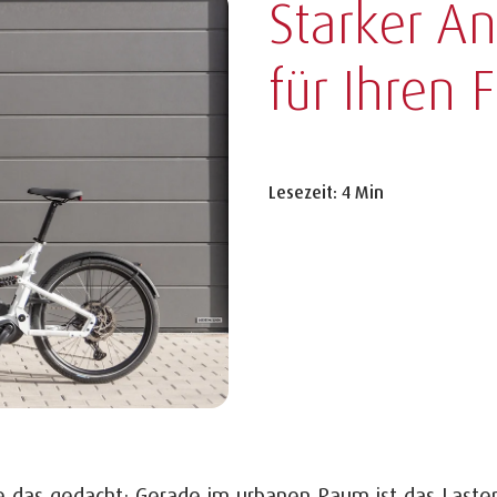
Starker An
für Ihren 
Lesezeit: 4 Min
e das gedacht: Gerade im urbanen Raum ist das Laste