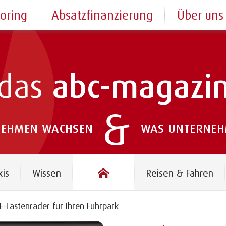
toring
Absatzfinanzierung
Über uns
das
abc-magazi
&
NEHMEN WACHSEN
WAS UNTERNEHM
das abc-magazin
xis
Wissen
Reisen & Fahren
 E-Lastenräder für Ihren Fuhrpark