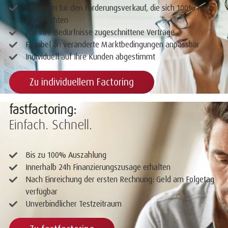
Lösungen für den Forderungsverkauf, die sich 100% nach
Ihnen richten
Auf Ihre Bedürfnisse zugeschnittene Verträge
Flexibel an veränderte Marktbedingungen anpassbar
Individuell auf Ihre Kunden abgestimmt
Zu individuellem Factoring
fastfactoring:
Einfach. Schnell.
Bis zu 100% Auszahlung
Innerhalb 24h Finanzierungszusage erhalten
Nach Einreichung der ersten Rechnung: Geld am Folgetag
verfügbar
Unverbindlicher Testzeitraum