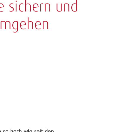
se sichern und
 umgehen
e so hoch wie seit den