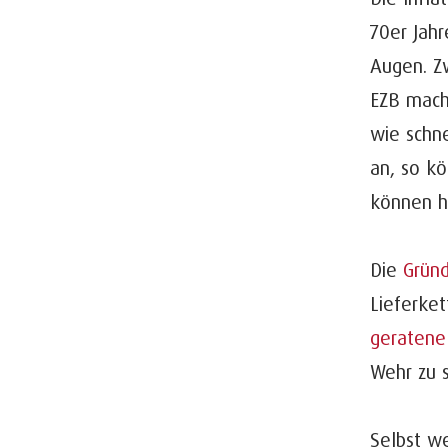
70er Jahr
Augen. Z
EZB macht
wie schne
an, so kö
können h
Die
Grün
Lieferke
geratene
Wehr zu 
Selbst we