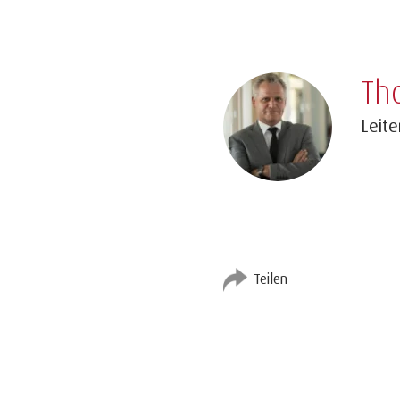
Th
Leit
Teilen