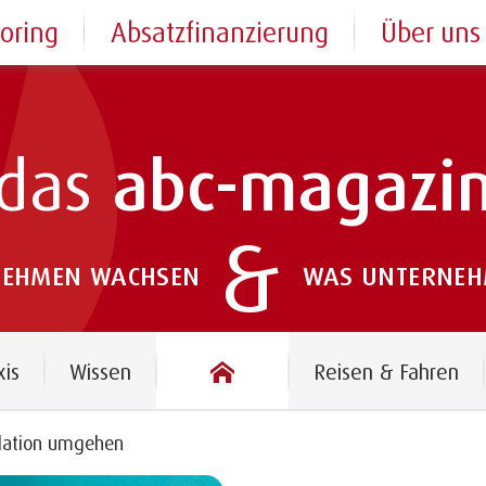
toring
Absatzfinanzierung
Über uns
das
abc-magazi
&
NEHMEN WACHSEN
WAS UNTERNEHM
das abc-magazin
xis
Wissen
Reisen & Fahren
nflation umgehen