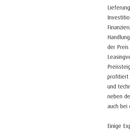
Lieferun
Investiti
Finanzie
Handlungs
der Preis
Leasingv
Preisste
profitier
und techn
neben der
auch bei
Einige E