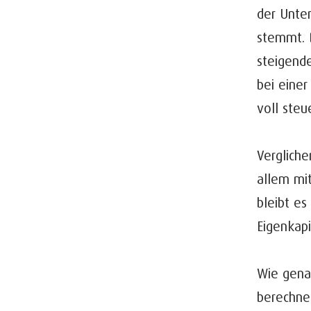
der Unter
stemmt. D
steigend
bei einer
voll steu
Vergliche
allem mit
bleibt es
Eigenkap
Wie gena
berechne