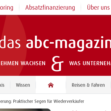
toring
Absatzfinanzierung
Über uns
das
abc-magazi
&
NEHMEN WACHSEN
WAS UNTERNEHM
das abc-magazin
xis
Wissen
Reisen & Fahren
erung: Praktischer Segen für Wiederverkäufer