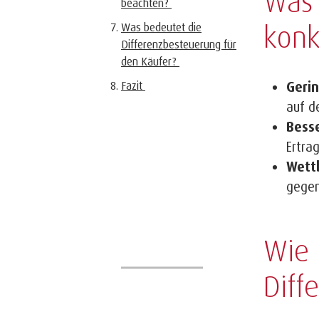
Was 
beachten?
konk
Was bedeutet die
Differenzbesteuerung für
den Käufer?
Fazit
Gerin
auf d
Bess
Ertrag
Wett
gegen
Wie 
Diff