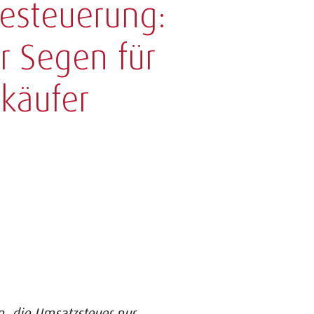
besteuerung:
r Segen für
käufer
n, die Umsatzsteuer nur