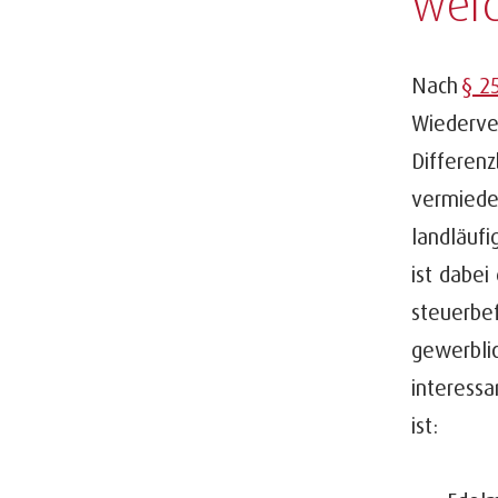
wer
Nach
§ 2
Wiederve
Differenz
vermiede
landläufi
ist dabei
steuerbef
gewerbli
interessa
ist: