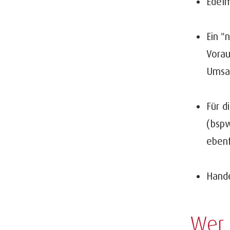
Edelm
Ein "
Vorau
Umsat
Für d
(bspw
ebenf
Hande
Wer 