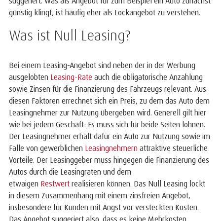
suggeriert. Was als Angebot für zum Beispiel ein Auto zunächst
günstig klingt, ist häufig eher als Lockangebot zu verstehen.
Was ist Null Leasing?
Bei einem Leasing-Angebot sind neben der in der Werbung
ausgelobten
Leasing-Rate
auch die obligatorische Anzahlung
sowie Zinsen für die Finanzierung des Fahrzeugs relevant. Aus
diesen Faktoren errechnet sich ein Preis, zu dem das Auto dem
Leasingnehmer zur Nutzung übergeben wird. Generell gilt hier
wie bei jedem Geschäft: Es muss sich für beide Seiten lohnen.
Der Leasingnehmer erhält dafür ein Auto zur Nutzung sowie im
Falle von gewerblichen
Leasingnehmern
attraktive
steuerliche
Vorteile. Der Leasinggeber muss hingegen die Finanzierung des
Autos durch die Leasingraten und dem
etwaigen
Restwert
realisieren können. Das Null Leasing lockt
in diesem Zusammenhang mit einem zinsfreien Angebot,
insbesondere für Kunden mit Angst vor versteckten Kosten.
Das Angebot suggeriert also, dass es keine Mehrkosten