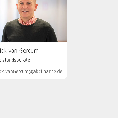
rick van Gercum
elstandsberater
ick.vanGercum@abcfinance.de