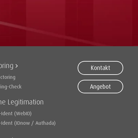
oring
Kontakt
ctoring
Angebot
ring-Check
ne Legitimation
-Ident (WebID)
-Ident (IDnow / Authada)