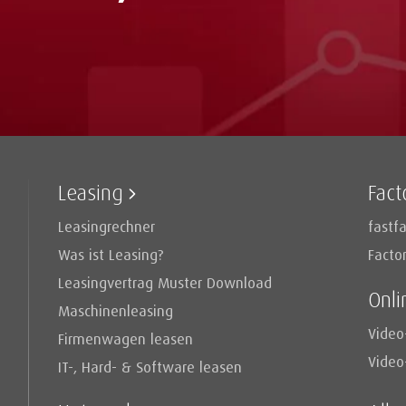
Leasing
Fact
Leasingrechner
fastfa
Was ist Leasing?
Facto
Leasingvertrag Muster Download
Onli
Maschinenleasing
Video
Firmenwagen leasen
Video
IT-, Hard- & Software leasen