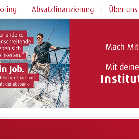
toring
Absatzfinanzierung
Über uns
Mach Mit
Mit dein
Instit
hauen Sie gerne auf unserer
Jobübersicht
, ob eine andere, 