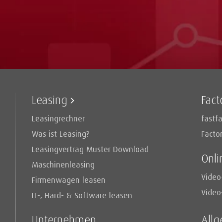
Leasing
Fact
Leasingrechner
fastfa
Was ist Leasing?
Facto
Leasingvertrag Muster Download
Onli
Maschinenleasing
Video
Firmenwagen leasen
Video
IT-, Hard- & Software leasen
Unternehmen
All