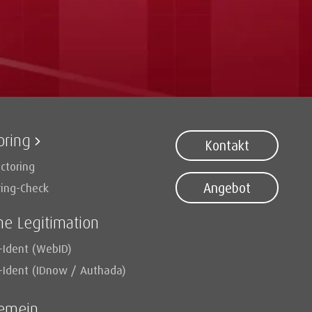
oring
Kontakt
ctoring
Angebot
ring-Check
ne Legitimation
-Ident (WebID)
-Ident (IDnow / Authada)
gemein