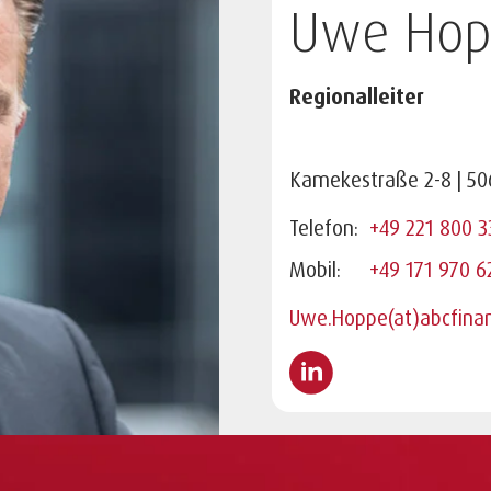
Uwe Hop
Regionalleiter
Kamekestraße 2-8 | 50
Telefon:
+49 221 800 3
Mobil:
+49 171 970 6
Uwe.Hoppe(at)abcfina
LinkedIn Profil ansehen