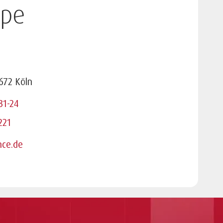
pe
672 Köln
31-24
221
nce.de