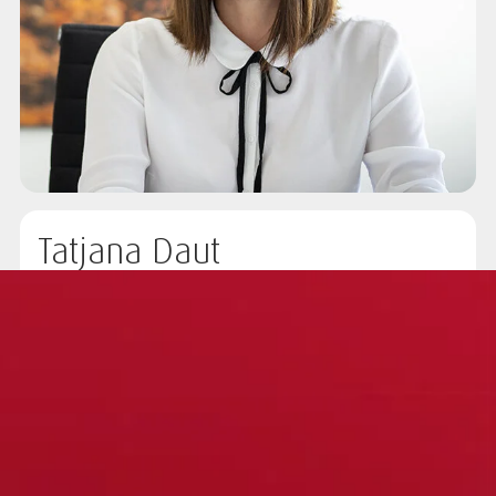
Tatjana Daut
Vertriebsassistenz
Bredeneyer Str. 2 b | 45133 Essen
Telefon:
+49 201 842 25-49
Tatjana.Daut(at)abcfinance.de