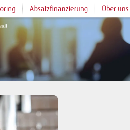
toring
Absatzfinanzierung
Über uns
eidt