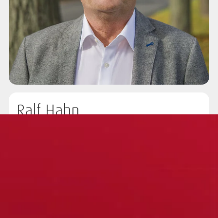
Ralf Hahn
Habersaathstr. 58 | 10115 Berlin
Telefon:
(03429) 78 97 89
Mobil:
(0171) 303 55 44
ralf.hahn(at)abcfinance.de