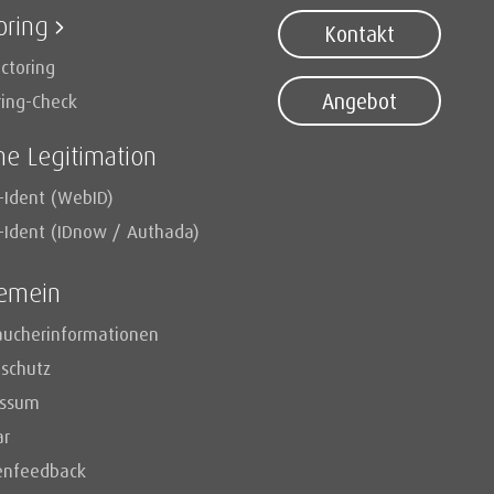
oring
Kontakt
ctoring
Angebot
ring-Check
ne Legitimation
-Ident (WebID)
-Ident (IDnow / Authada)
gemein
aucherinformationen
schutz
essum
ar
enfeedback