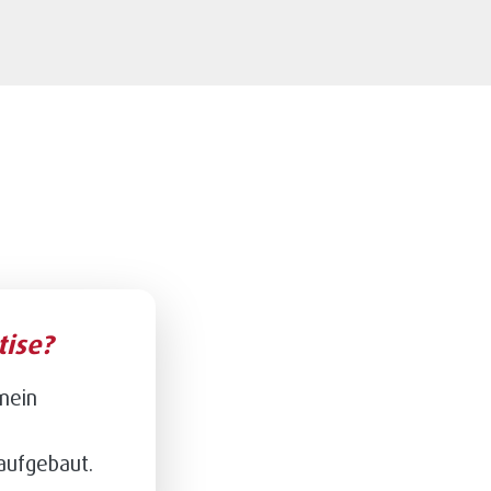
tise?
mein
 aufgebaut.