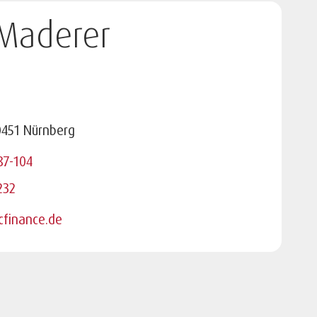
Maderer
0451 Nürnberg
87-104
232
cfinance.de