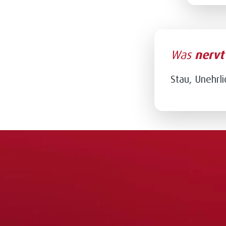
Was
nerv
Stau, Unehrli