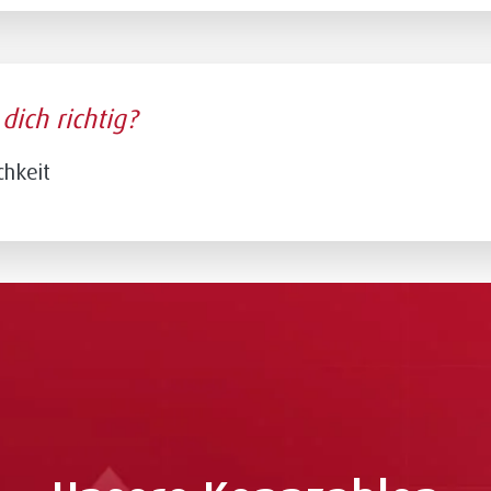
t
dich richtig?
chkeit