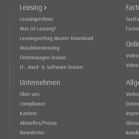
Leasing
Fact
Leasingrechner
fastfa
Was ist Leasing?
Facto
Leasingvertrag Muster Download
Onli
Maschinenleasing
Video
Firmenwagen leasen
Video
IT-, Hard- & Software leasen
Unternehmen
All
Über uns
Verbr
Compliance
Daten
Karriere
Impr
Aktuelles/Presse
Gloss
Newsletter
Kund