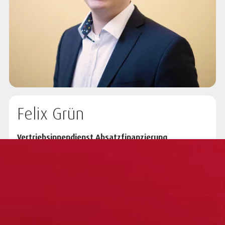
Felix Grün
Vertriebsinnendienst Absatzfinanzierung
Am Seegraben 2 | 99099 Erfurt-Dittelstedt
Telefon:
+49 361 653 243 12
Mobil:
+49 160 115 5777