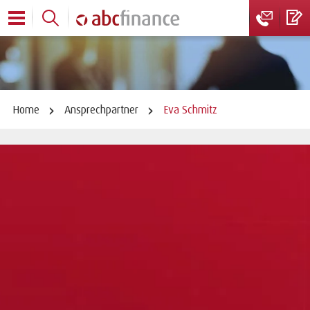
Home
Ansprechpartner
Eva Schmitz
Eva Schmitz
Vertriebsinnendienst Absatzfinanzierung
Telefon:
+49 2443 310 2136
eva.schmitz(at)abcfinance.de